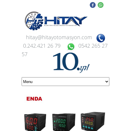
hitay@hitayotomasyon.com
0.242.421 26 79
0542 265 27
57