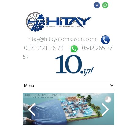
hitay@hitayotomasyon.com
0.242.421 26 79
0542 265 27
57